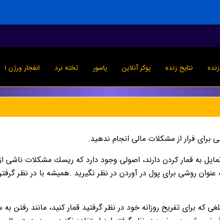
نده
نتایج زنده
پوکر آنلاین
پاسور
تخته نرد
انفجار ورژن ۱
هى براى فرار از مشكلات مالى انجام ندهيد.
ايل به قمار كردن دارند، اصولى وجود دارد كه ريسك مشكلات ناشى از 
 به عنوان روشى براى پول در آوردن در نظر نگيريد .هميشه با در نظر گر
لغى كه براى تفريح روزانه خود در نظر گرفتيد قمار كنيد، مانند رفتن به س