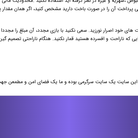
ض ،شهريه و غيره در نظر گرفته اید استفاده نكنيد .محدوديت مالى و 
يى پرداخت آن را در صورت باخت داريد مشخص كنيد، اگر همان مقدار پول ر
ت هاى خود اصرار نورزيد. سعى نكنيد با بازی مجدد، آن مبلغ را م
ايى كه ناراحت و افسرده هستيد قمار نكنيد. هنگام ناراحتى تصميم گي
این سایت یک سایت سرگرمی بوده و ما یک فضای امن و مطمعن جهت فع