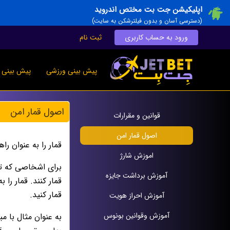
اپلیکیشن جت بت مختص اندروید
(دسترسی آسان و بدون فیلترشکن به سایت)
ورود به حساب کاربری
ثبت نام
پیش بینی ورزشی
پیش بینی ز
اصول قمار امن
قوانين و مقرارات
اصول قمار امن
قمار را به عنوان را
اموزش شارژ
براى اشخاصى كه تم
آموزش برداشت جایزه
قمار كنند. قمار را
قمار كنيد.
آموزش احراز هویت
آموزش وقوانين بونوس
به عنوان مثال با مب