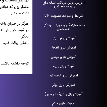
بها،صورتحساب و قبو
آموزش روش دریافت لينک براى
زيرمجموعه گيرى
مقدار پول كه توانا
لذت ببريد .
شرایط و ضوابط عضویت VIP
هرگز در جبران باخ
طرح نمايندگى و خريد نمايندگى
اختصاصى
تر شود. در زمان ه
ديگر
آموزش پيش بينی
زندگى برقرار كنيد.
آموزش بازی انفجار
آموزش بازی مونتی
توجه داشته باشید 
أموزش بازی بوم
آموزش بازی تخته نرد
آموزش بازی پوکر
آموزش بازی ۴ برگ { پاسور }
آموزش بازی حکم