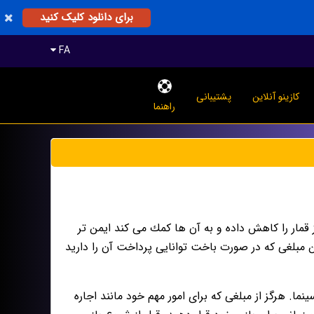
برای دانلود کلیک کنید
FA
کازینو آنلاین
پشتیبانی
راهنما
قمار را كاهش داده و به آن ها كمك مى كند ايمن تر
فتن مبلغى كه در صورت باخت توانايى پرداخت آن را داريد
ينما. هرگز از مبلغى كه براى امور مهم خود مانند اجاره