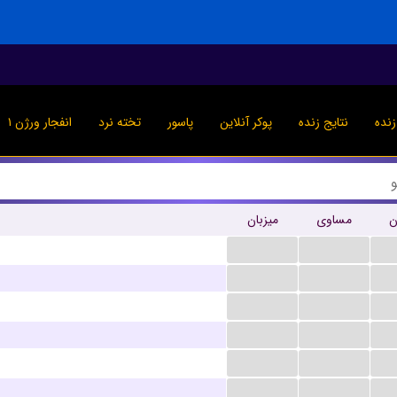
نده
نتایج زنده
پوکر آنلاین
پاسور
تخته نرد
انفجار ورژن ۱
ن
مساوی
میزبان
...
...
...
...
...
...
...
...
...
...
...
...