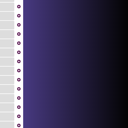
...
...
...
...
...
...
...
...
...
...
...
...
...
...