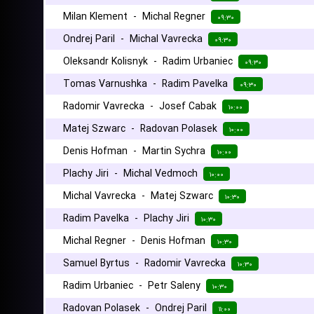
Milan Klement
-
Michal Regner
۰۹:۳۰
Ondrej Paril
-
Michal Vavrecka
۰۹:۳۰
Oleksandr Kolisnyk
-
Radim Urbaniec
۰۹:۳۰
Tomas Varnushka
-
Radim Pavelka
۰۹:۳۰
Radomir Vavrecka
-
Josef Cabak
۱۰:۰۰
Matej Szwarc
-
Radovan Polasek
۱۰:۰۰
Denis Hofman
-
Martin Sychra
۱۰:۰۰
Plachy Jiri
-
Michal Vedmoch
۱۰:۰۰
Michal Vavrecka
-
Matej Szwarc
۱۰:۳۰
Radim Pavelka
-
Plachy Jiri
۱۰:۳۰
Michal Regner
-
Denis Hofman
۱۰:۳۰
Samuel Byrtus
-
Radomir Vavrecka
۱۰:۳۰
Radim Urbaniec
-
Petr Saleny
۱۰:۳۰
Radovan Polasek
-
Ondrej Paril
۱۱:۰۰