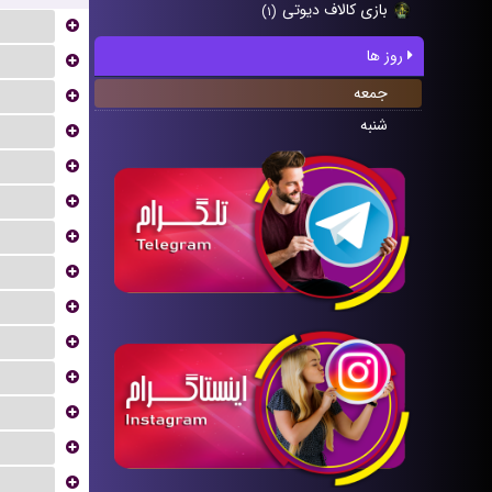
بازی کالاف دیوتی
(۱)
...
روز ها
...
جمعه
...
شنبه
...
...
...
...
...
...
...
...
...
...
...