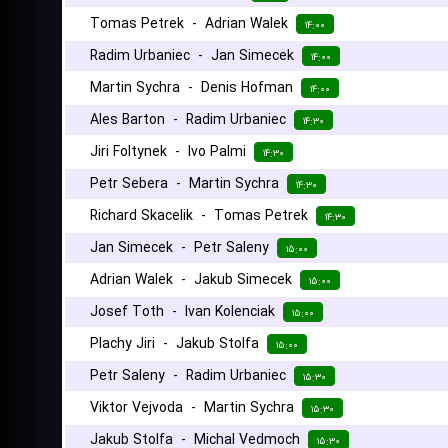
Tomas Petrek
-
Adrian Walek
۱۴:۰۰
Radim Urbaniec
-
Jan Simecek
۱۴:۰۰
Martin Sychra
-
Denis Hofman
۱۴:۰۰
Ales Barton
-
Radim Urbaniec
۱۴:۳۰
Jiri Foltynek
-
Ivo Palmi
۱۴:۳۰
Petr Sebera
-
Martin Sychra
۱۴:۳۰
Richard Skacelik
-
Tomas Petrek
۱۴:۳۰
Jan Simecek
-
Petr Saleny
۱۵:۰۰
Adrian Walek
-
Jakub Simecek
۱۵:۰۰
Josef Toth
-
Ivan Kolenciak
۱۵:۰۰
Plachy Jiri
-
Jakub Stolfa
۱۵:۰۰
Petr Saleny
-
Radim Urbaniec
۱۵:۳۰
Viktor Vejvoda
-
Martin Sychra
۱۵:۳۰
Jakub Stolfa
-
Michal Vedmoch
۱۵:۳۰