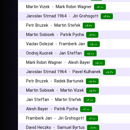
Martin Vizek
-
Mark Robin Wagner
۰۴:۰۰
Jaroslav Strnad 1964
-
Jiri Grohsgott
۰۴:۳۰
Petr Bruzek
-
Martin Stefek
۰۴:۳۰
Martin Sobisek
-
Patrik Pycha
۰۴:۳۰
Vaclav Dolezal
-
Framberk Jan
۰۵:۰۰
Ondrej Kucirek
-
Jan Steffan
۰۵:۰۰
Mark Robin Wagner
-
Alesh Bayer
۰۵:۰۰
Jaroslav Strnad 1964
-
Pavel Kulhanek
۰۵:۳۰
Petr Bruzek
-
Radek Bartunek
۰۵:۳۰
Martin Sobisek
-
Martin Vizek
۰۵:۳۰
Jan Steffan
-
Martin Stefek
۰۶:۰۰
Alesh Bayer
-
Patrik Pycha
۰۶:۰۰
Framberk Jan
-
Jiri Grohsgott
۰۶:۰۰
David Heczko
-
Samuel Byrtus
۰۹:۳۰