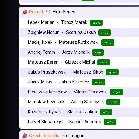
Poland
TT Elite Series
Lebek Marian
-
Tkocz Marek
۰۱:۵۵
Zbigniew Nocun
-
Skorupa Jakub
۰۲:۰۰
Maciej Kolek
-
Mateusz Rutkowski
۰۲:۰۵
Andriej Fomin
-
Jerzy Michalik
۰۲:۱۰
Mateusz Baran
-
Gluszek Michal
۰۲:۲۰
Jakub Pruszkowski
-
Mateusz Sikon
۰۲:۲۰
Jacek Mitas
-
Jakub Kuzmicz
۰۲:۲۵
Piecowski Miroslaw
-
Milosz Piecowski
۰۲:۲۵
Miroslaw Lewczuk
-
Adam Staniczek
۰۲:۳۵
Kazimierz Rybak
-
Skorupa Jakub
۰۲:۴۰
Pawel Slosarczyk
-
Kacper Adamus
۰۲:۴۰
Czech Republic
Pro League