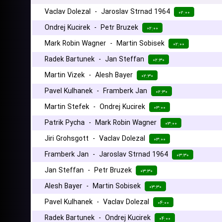
Vaclav Dolezal
-
Jaroslav Strnad 1964
۰۲:۰۰
Ondrej Kucirek
-
Petr Bruzek
۰۲:۰۰
Mark Robin Wagner
-
Martin Sobisek
۰۲:۰۰
Radek Bartunek
-
Jan Steffan
۰۲:۳۰
Martin Vizek
-
Alesh Bayer
۰۲:۳۰
Pavel Kulhanek
-
Framberk Jan
۰۲:۳۰
Martin Stefek
-
Ondrej Kucirek
۰۳:۰۰
Patrik Pycha
-
Mark Robin Wagner
۰۳:۰۰
Jiri Grohsgott
-
Vaclav Dolezal
۰۳:۰۰
Framberk Jan
-
Jaroslav Strnad 1964
۰۳:۳۰
Jan Steffan
-
Petr Bruzek
۰۳:۳۰
Alesh Bayer
-
Martin Sobisek
۰۳:۳۰
Pavel Kulhanek
-
Vaclav Dolezal
۰۴:۰۰
Radek Bartunek
-
Ondrej Kucirek
۰۴:۰۰