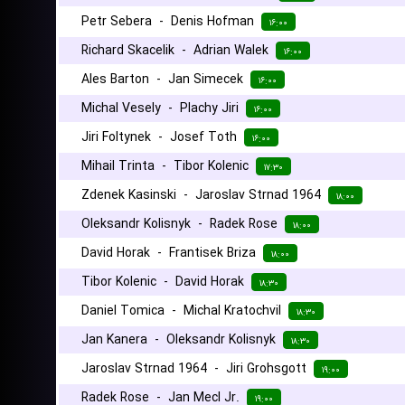
Petr Sebera
-
Denis Hofman
۱۶:۰۰
Richard Skacelik
-
Adrian Walek
۱۶:۰۰
Ales Barton
-
Jan Simecek
۱۶:۰۰
Michal Vesely
-
Plachy Jiri
۱۶:۰۰
Jiri Foltynek
-
Josef Toth
۱۶:۰۰
Mihail Trinta
-
Tibor Kolenic
۱۷:۳۰
Zdenek Kasinski
-
Jaroslav Strnad 1964
۱۸:۰۰
Oleksandr Kolisnyk
-
Radek Rose
۱۸:۰۰
David Horak
-
Frantisek Briza
۱۸:۰۰
Tibor Kolenic
-
David Horak
۱۸:۳۰
Daniel Tomica
-
Michal Kratochvil
۱۸:۳۰
Jan Kanera
-
Oleksandr Kolisnyk
۱۸:۳۰
Jaroslav Strnad 1964
-
Jiri Grohsgott
۱۹:۰۰
Radek Rose
-
Jan Mecl Jr.
۱۹:۰۰