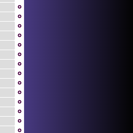
...
...
...
...
...
...
...
...
...
...
...
...
...
...