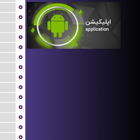
...
...
...
...
...
...
...
...
...
...
...
...
...
...