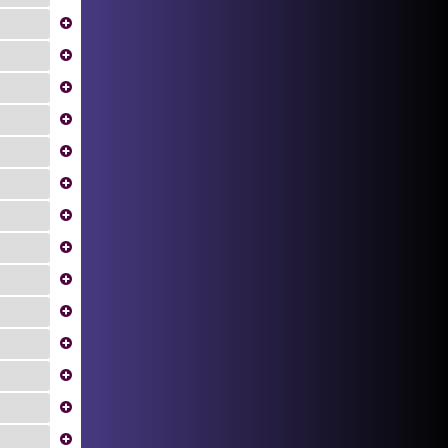
...
...
...
...
...
...
...
...
...
...
...
...
...
...