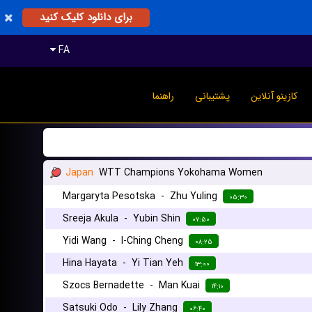
برای دانلود کلیک کنید
FA
کازینو آنلاین
پشتیبانی
راهنما
Japan
WTT Champions Yokohama Women
Margaryta Pesotska
-
Zhu Yuling
۰۵:۳۰
Sreeja Akula
-
Yubin Shin
۰۷:۵۰
Yidi Wang
-
I-Ching Cheng
۰۸:۲۵
Hina Hayata
-
Yi Tian Yeh
۱۳:۰۰
Szocs Bernadette
-
Man Kuai
۱۴:۱۰
Satsuki Odo
-
Lily Zhang
۰۶:۴۰