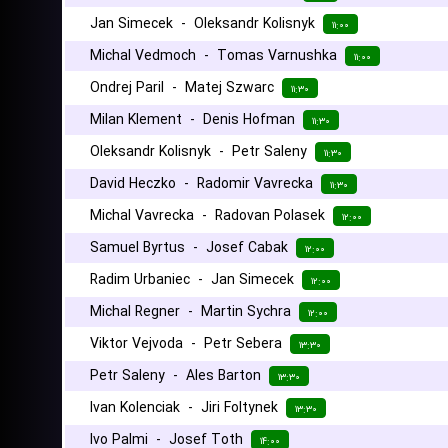
Jan Simecek
-
Oleksandr Kolisnyk
۱۱:۰۰
Michal Vedmoch
-
Tomas Varnushka
۱۱:۰۰
Ondrej Paril
-
Matej Szwarc
۱۱:۳۰
Milan Klement
-
Denis Hofman
۱۱:۳۰
Oleksandr Kolisnyk
-
Petr Saleny
۱۱:۳۰
David Heczko
-
Radomir Vavrecka
۱۱:۳۰
Michal Vavrecka
-
Radovan Polasek
۱۲:۰۰
Samuel Byrtus
-
Josef Cabak
۱۲:۰۰
Radim Urbaniec
-
Jan Simecek
۱۲:۰۰
Michal Regner
-
Martin Sychra
۱۲:۰۰
Viktor Vejvoda
-
Petr Sebera
۱۳:۳۰
Petr Saleny
-
Ales Barton
۱۳:۳۰
Ivan Kolenciak
-
Jiri Foltynek
۱۳:۳۰
Ivo Palmi
-
Josef Toth
۱۴:۰۰