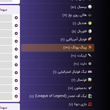
بیسبال
(۵۱)
میهما
هاکی روی یخ
(۱۹)
...
هندبال
(۱)
...
فلوربال
(۵)
...
فوتبال آمریکایی
(۲)
...
پینگ پونگ
(۱۴۸)
...
کریکت
(۲۰)
...
دارت
(۲۰)
...
لیگ فوتبال استرالیایی
(۱)
...
فوتسال
...
(۲)
بدمینتون
...
(۱۸)
لیگ آف لجندز (League of Legend)
...
(۱۱)
بازی دوتا
(۸)
میهما