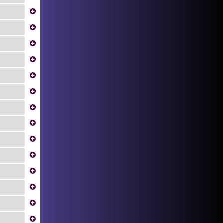
...
...
...
...
...
...
...
...
...
...
...
...
...
...