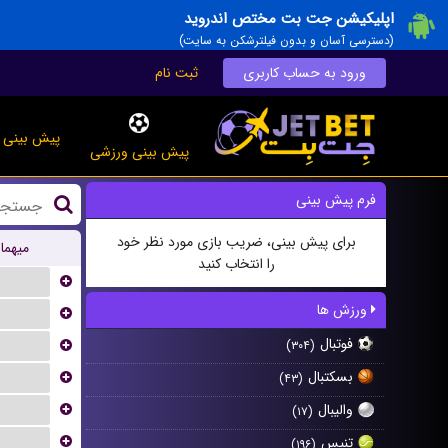
اپلیکیشن جت بت مختص اندروید
(دسترسی آسان و بدون فیلترشکن به سایت)
ورود به حساب کاربری
ثبت نام
پیش بینی ز
پیش بینی ورزشی
فرم پیش بینی
برای پیش بینی، ضریب بازی مورد نظر خود
میهما
را انتخاب کنید
...
ورزش ها
...
فوتبال
...
(۳۰۴)
...
بسکتبال
(۴۳)
...
والیبال
(۱۷)
...
تنیس
(۱۹۶)